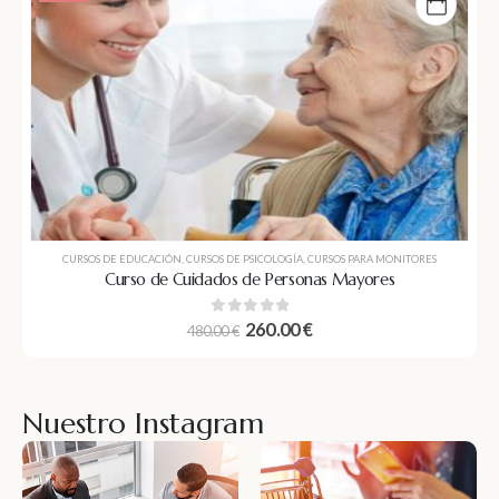
CURSOS DE EDUCACIÓN
,
CURSOS DE PSICOLOGÍA
,
CURSOS PARA MONITORES
Curso de Cuidados de Personas Mayores
0
out of 5
260.00
€
480.00
€
Nuestro Instagram