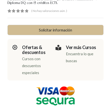
Diploma DQ con 15 créditos ECTS.
( No hay valoraciones aún. )
0
out of 5
Solicitar información
Ofertas &
Ver más Cursos
descuentos
Encuentra lo que
Cursos con
buscas
descuentos
especiales