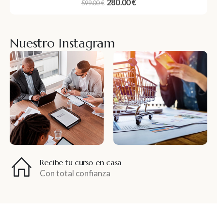
0
out of 5
280.00
€
599.00
€
Nuestro Instagram
Recibe tu curso en casa
Con total confianza