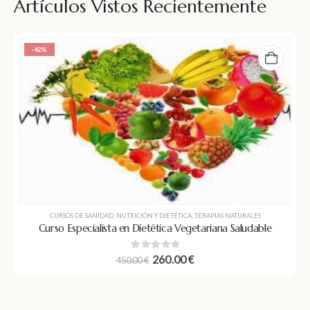
Artículos Vistos Recientemente
-42%
CURSOS DE SANIDAD
,
NUTRICIÓN Y DIETÉTICA
,
TERAPIAS NATURALES
Curso Especialista en Dietética Vegetariana Saludable
0
out of 5
260.00
€
450.00
€