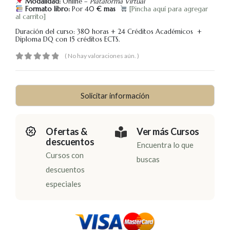
Modalidad:
Online –
Plataforma Virtual
Formato libro:
Por 40
€ mas
[Pincha aquí para agregar
al carrito]
Duración del curso: 380 horas + 24 Créditos Académicos +
Diploma DQ con 15 créditos ECTS.
( No hay valoraciones aún. )
0
out of 5
Solicitar información
Ofertas &
Ver más Cursos
descuentos
Encuentra lo que
Cursos con
buscas
descuentos
especiales