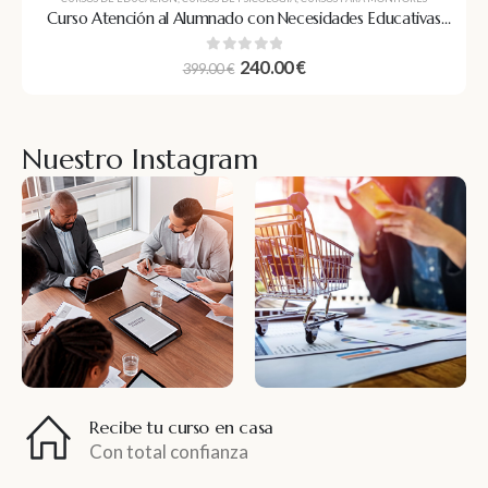
Curso Atención al Alumnado con Necesidades Educativas
Especiales en Centros Escolares
0
out of 5
240.00
€
399.00
€
Nuestro Instagram
Recibe tu curso en casa
Con total confianza