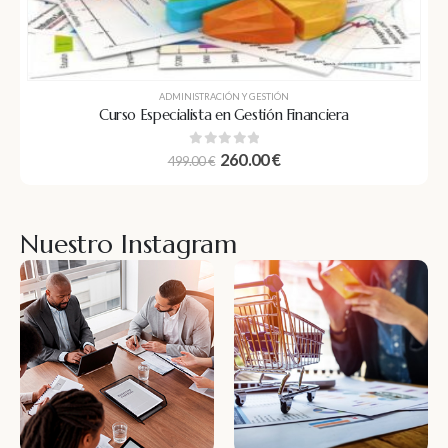
ADMINISTRACIÓN Y GESTIÓN
Curso Especialista en Gestión Financiera
0
out of 5
260.00
€
499.00
€
Nuestro Instagram