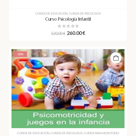
CURSOS DE EDUCACIÓN
,
CURSOS DE PSICOLOGÍA
Curso Psicología Infantil
0
out of 5
260.00
€
520.00
€
-35%
CURSOS DE EDUCACIÓN
,
CURSOS DE PSICOLOGÍA
,
CURSOS PARA MONITORES