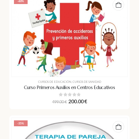
-60%
CURSOS DE EDUCACIÓN
,
CURSOS DE SANIDAD
Curso Primeros Auxilios en Centros Educativos
0
out of 5
200.00
€
499.00
€
-35%