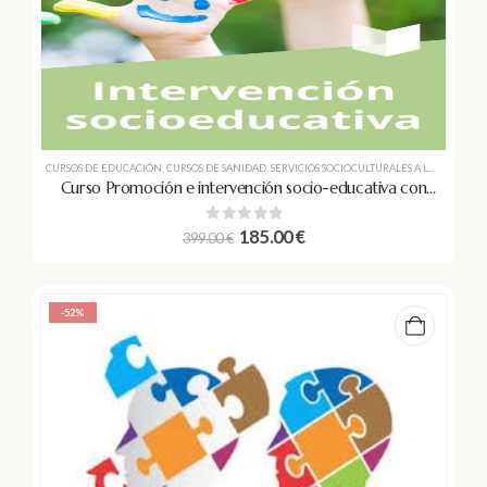
CURSOS DE EDUCACIÓN
,
CURSOS DE SANIDAD
,
SERVICIOS SOCIOCULTURALES A LA COMUNIDAD
Curso Promoción e intervención socio-educativa con
personas con discapacidad
0
out of 5
185.00
€
399.00
€
-52%