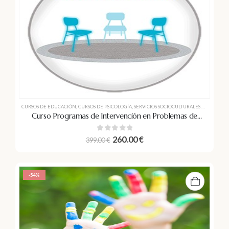
CURSOS DE EDUCACIÓN
,
CURSOS DE PSICOLOGÍA
,
SERVICIOS SOCIOCULTURALES A LA COMUNIDAD
Curso Programas de Intervención en Problemas de
Pareja. Experto en Terapia de Pareja
0
out of 5
260.00
€
399.00
€
-54%