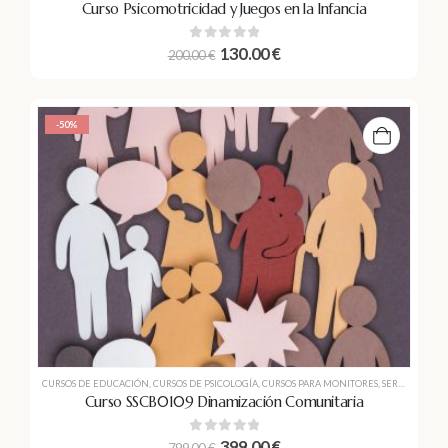
Curso Psicomotricidad y Juegos en la Infancia
0
out of 5
130.00
€
200.00
€
-50%
CURSOS DE EDUCACIÓN
,
CURSOS DE PSICOLOGÍA
,
CURSOS PARA MONITORES
,
SERVICIOS SOCIOCULTURALES A LA COMUNIDAD
Curso SSCB0109 Dinamización Comunitaria
0
out of 5
399.00
€