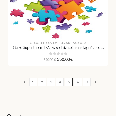
CURSOS DE EDUCACIÓN
,
CURSOS DE PSICOLOGÍA
Curso Superior en TEA: Especialización en diagnóstico y
tratamiento del Trastorno del Espectro Autista
0
out of 5
350.00
€
590.00
€
1
2
3
4
5
6
7