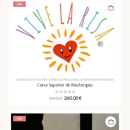
-35%
CURSOS DE EDUCACIÓN
,
CURSOS DE PSICOLOGÍA
,
CURSOS PARA MONITORES
Curso Superior de Risoterapia.
0
out of 5
260.00
€
399.00
€
-56%