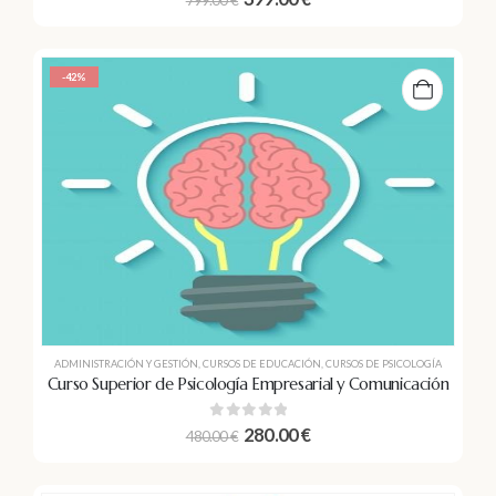
799.00
€
-42%
ADMINISTRACIÓN Y GESTIÓN
,
CURSOS DE EDUCACIÓN
,
CURSOS DE PSICOLOGÍA
Curso Superior de Psicología Empresarial y Comunicación
0
out of 5
280.00
€
480.00
€