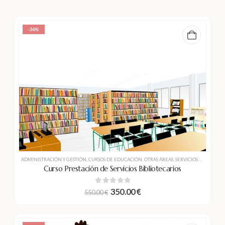
-36%
ADMINISTRACIÓN Y GESTIÓN
,
CURSOS DE EDUCACIÓN
,
OTRAS ÁREAS
,
SERVICIOS SOCIOCULTURALES A LA COMUNIDAD
Curso Prestación de Servicios Bibliotecarios
0
out of 5
350.00
€
550.00
€