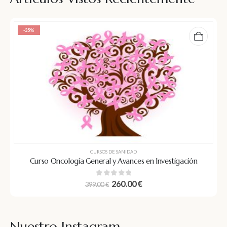
-35%
CURSOS DE SANIDAD
Curso Oncología General y Avances en Investigación
0
out of 5
260.00
€
399.00
€
Nuestro Instagram