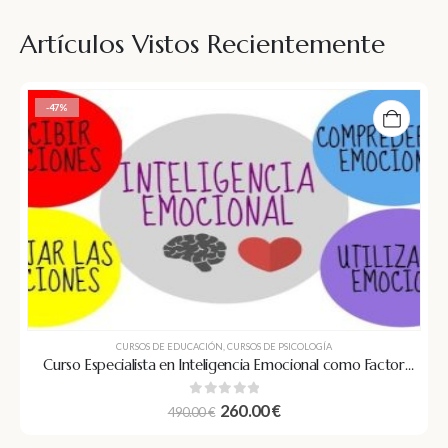
Artículos Vistos Recientemente
-47%
CURSOS DE EDUCACIÓN
,
CURSOS DE PSICOLOGÍA
Curso Especialista en Inteligencia Emocional como Factor
Clave para la Superación Personal
0
out of 5
260.00
€
490.00
€