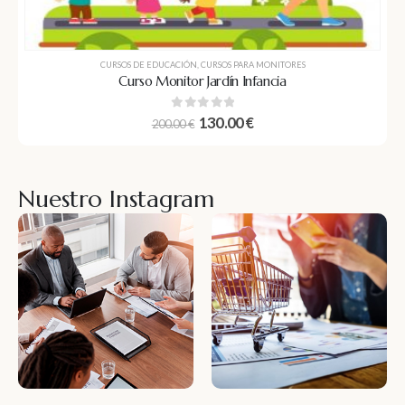
CURSOS DE EDUCACIÓN
,
CURSOS PARA MONITORES
Curso Monitor Jardín Infancia
0
out of 5
130.00
€
200.00
€
Nuestro Instagram